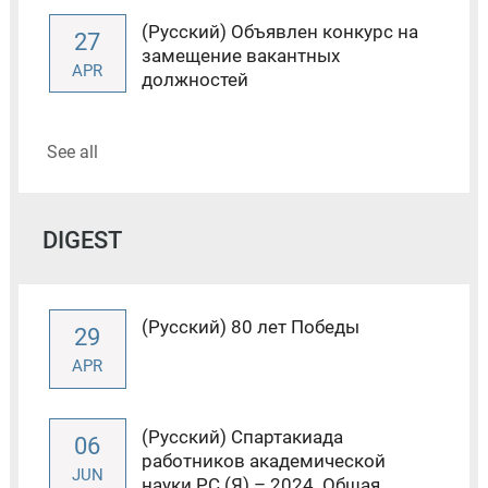
(Русский) Объявлен конкурс на
27
замещение вакантных
APR
должностей
See all
DIGEST
(Русский) 80 лет Победы
29
APR
(Русский) Спартакиада
06
работников академической
JUN
науки РС (Я) – 2024. Общая...