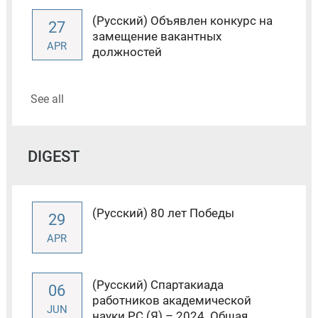
(Русский) Объявлен конкурс на
27
замещение вакантных
APR
должностей
See all
DIGEST
(Русский) 80 лет Победы
29
APR
(Русский) Спартакиада
06
работников академической
JUN
науки РС (Я) – 2024. Общая...