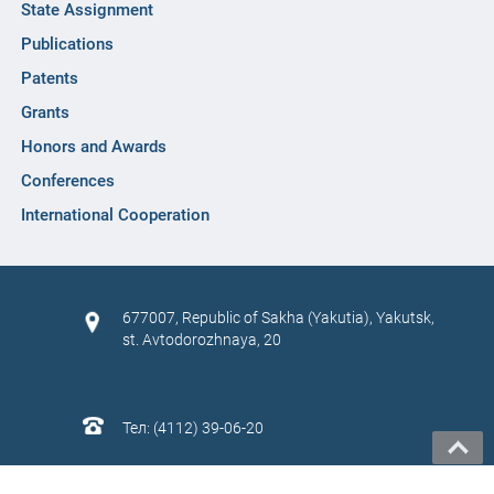
State Assignment
Publications
Patents
Grants
Honors and Awards
Conferences
International Cooperation
677007, Republic of Sakha (Yakutia), Yakutsk,
st. Avtodorozhnaya, 20
Тел: (4112) 39-06-20