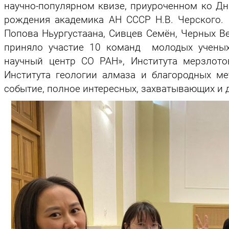
научно-популярном квизе, приуроченном ко Дн
рождения академика АН СССР Н.В. Черского.
Попова Ньургустаана, Сивцев Семён, Черных В
приняло участие 10 команд молодых ученых
научный центр СО РАН», Института мерзлот
Института геологии алмаза и благородных м
событие, полное интересных, захватывающих и