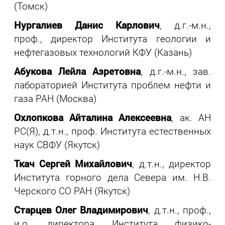
(Томск)
Нургалиев Данис Карлович
, д.г.-м.н.,
проф., директор Института геологии и
нефтегазовых технологий КФУ (Казань)
Абукова Лейла Азретовна
, д.г.-м.н., зав.
лабораторией Института проблем нефти и
газа РАН (Москва)
Охлопкова Айталина Алексеевна
, ак. АН
РС(Я), д.т.н., проф. Института естественных
наук СВФУ (Якутск)
Ткач Сергей Михайлович
, д.т.н., директор
Института горного дела Севера им. Н.В.
Черского СО РАН (Якутск)
Старцев Олег Владимирович
, д.т.н., проф.,
и.о. директора Института физико-