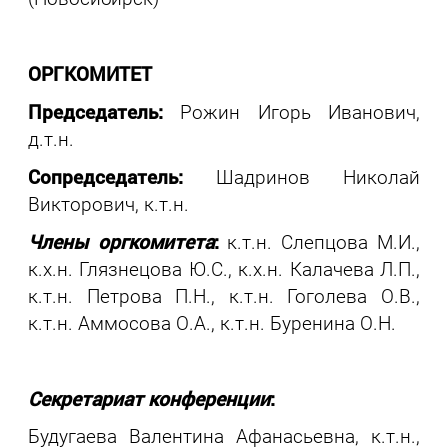
ОРГКОМИТЕТ
Председатель:
Рожин Игорь Иванович,
д.т.н.
Сопредседатель:
Шадринов Николай
Викторович, к.т.н.
Члены оргкомитета
:
к.т.н. Слепцова М.И.,
к.х.н. Глязнецова Ю.С., к.х.н. Калачева Л.П.,
к.т.н. Петрова П.Н., к.т.н. Гоголева О.В.,
к.т.н. Аммосова О.А., к.т.н. Буренина О.Н.
Секретариат конференции
:
Будугаева Валентина Афанасьевна, к.т.н.,