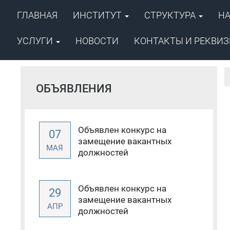
ГЛАВНАЯ
ИНСТИТУТ
СТРУКТУРА
Н
ФГБУН ФИЦ «Якутский научный ц
Сибирского отделения Российско
Институт проблем нефти и
УСЛУГИ
НОВОСТИ
КОНТАКТЫ И РЕКВИ
ОБЪЯВЛЕНИЯ
Объявлен конкурс на
07
замещение вакантных
МАЯ
должностей
Объявлен конкурс на
29
замещение вакантных
АПР
должностей