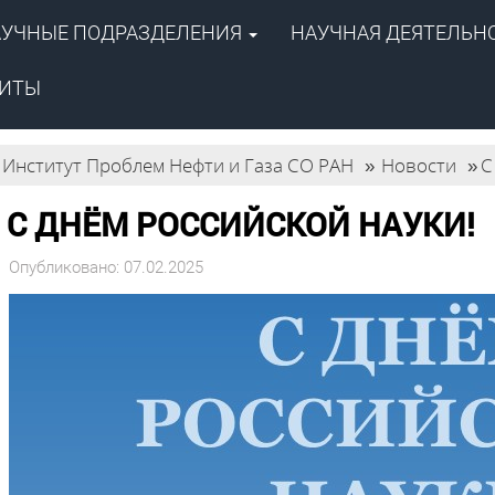
АУЧНЫЕ ПОДРАЗДЕЛЕНИЯ
НАУЧНАЯ ДЕЯТЕЛЬН
ентр
й академии наук»
ПОИСК
 газа СО РАН
ЗИТЫ
Институт Проблем Нефти и Газа СО РАН
»
Новости
»
С
С ДНЁМ РОССИЙСКОЙ НАУКИ!
Опубликовано: 07.02.2025