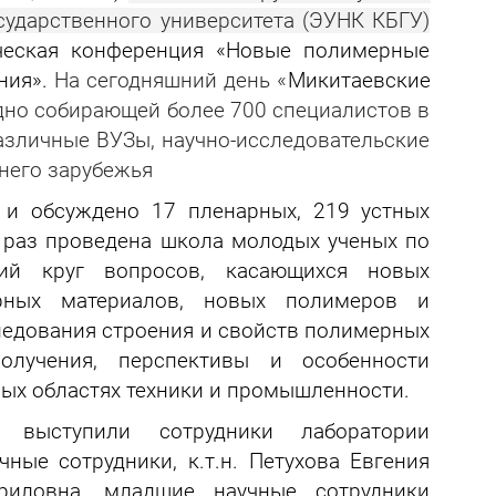
сударственного университета (ЭУНК КБГУ)
ическая конференция «Новые полимерные
ния».
На сегодняшний день «
Микитаевские
одно собирающей более 700 специалистов в
зличные ВУЗы, научно-исследовательские
него зарубежья
 и обсуждено 17 пленарных, 219 устных
 раз проведена школа молодых ученых по
ий круг вопросов, касающихся новых
ерных материалов, новых полимеров и
ледования строения и свойств полимерных
лучения, перспективы и особенности
ых областях техники и промышленности.
выступили сотрудники лаборатории
ые сотрудники, к.т.н. Петухова Евгения
авриловна, младшие научные сотрудники