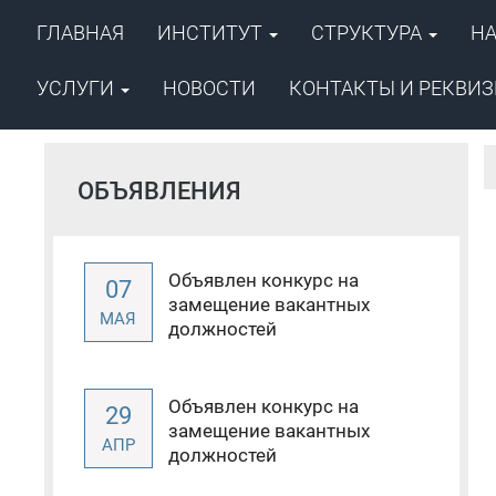
ГЛАВНАЯ
ИНСТИТУТ
СТРУКТУРА
Н
ФГБУН ФИЦ «Якутский научный ц
Сибирского отделения Российско
Институт проблем нефти и
УСЛУГИ
НОВОСТИ
КОНТАКТЫ И РЕКВИ
ОБЪЯВЛЕНИЯ
Объявлен конкурс на
07
замещение вакантных
МАЯ
должностей
Объявлен конкурс на
29
замещение вакантных
АПР
должностей