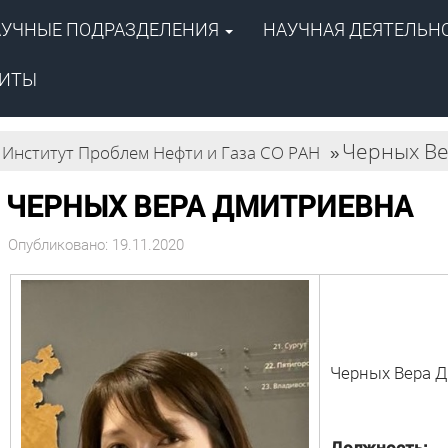
АУЧНЫЕ ПОДРАЗДЕЛЕНИЯ
НАУЧНАЯ ДЕЯТЕЛЬН
ентр
й академии наук»
ПОИСК
 газа СО РАН
ЗИТЫ
Черных В
Институт Проблем Нефти и Газа СО РАН
»
ЧЕРНЫХ ВЕРА ДМИТРИЕВНА
Опубликовано: 19.11.2020
Черных Вера 
Должность: