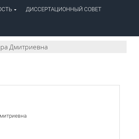
ОСТЬ
ДИССЕРТАЦИОННЫЙ СОВЕТ
+7 (4112) 39-06-20
ipog@ipng.ysn.ru
ера Дмитриевна
Дмитриевна