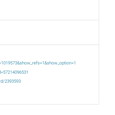
rid=1019573&show_refs=1&show_option=1
Id=57214096531
rd/2393593