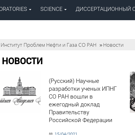
ORATORIES
SCIENCE
ДИССЕРТАЦИОННЫЙ 
lems of the Siberian
SEARCH
Институт Проблем Нефти и Газа СО РАН
»
Новости
НОВОСТИ
(Русский) Научные
разработки ученых ИПНГ
СО РАН вошли в
ежегодный доклад
Правительству
Российской Федерации
15/04/2021