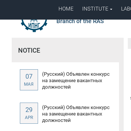
HOME
INSTITUTE
LAB
Institute of Oil and Gas Prob
Branch of the RAS
NOTICE
(Русский) Объявлен конкурс
07
на замещение вакантных
МАЯ
должностей
(Русский) Объявлен конкурс
29
на замещение вакантных
APR
должностей