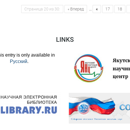
«
Страница 20 из 30:
« Вперед
...
17
18
LINKS
his entry is only available in
Русский
.