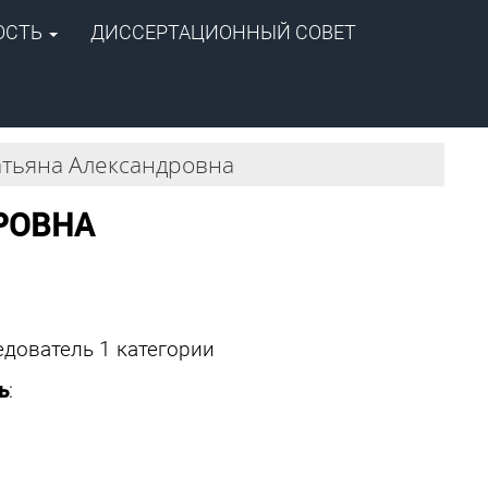
ОСТЬ
ДИССЕРТАЦИОННЫЙ СОВЕТ
+7 (4112) 39-06-20
ipog@ipng.ysn.ru
атьяна Александровна
РОВНА
дователь 1 категории
ь
: