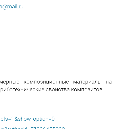
va@mail.ru
имерные композиционные материалы на
триботехнические свойства композитов.
refs=1&show_option=0