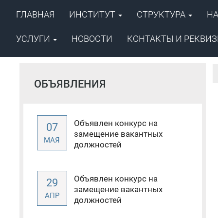
ГЛАВНАЯ
ИНСТИТУТ
СТРУКТУРА
Н
ФГБУН ФИЦ «Якутский научный ц
Сибирского отделения Российско
Институт проблем нефти и
УСЛУГИ
НОВОСТИ
КОНТАКТЫ И РЕКВИ
ОБЪЯВЛЕНИЯ
Объявлен конкурс на
07
замещение вакантных
МАЯ
должностей
Объявлен конкурс на
29
замещение вакантных
АПР
должностей