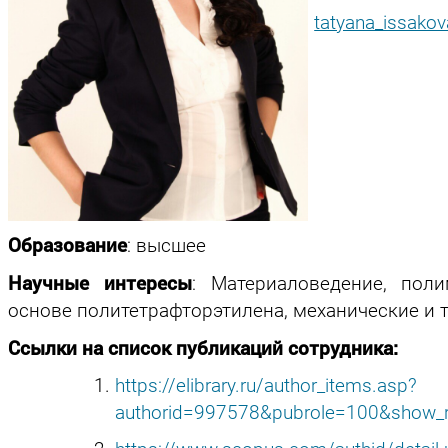
tatyana_issako
Образование
: высшее
Научные интересы
: Материаловедение, пол
основе политетрафторэтилена, механические и 
Ссылки на список публикаций сотрудника:
https://elibrary.ru/author_items.asp?
authorid=997578&pubrole=100&show_