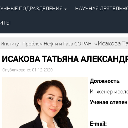
АУЧНЫЕ ПОДРАЗДЕЛЕНИЯ
НАУЧНАЯ ДЕЯТЕЛЬН
ентр
й академии наук»
ПОИСК
 газа СО РАН
ЗИТЫ
Исакова Т
Институт Проблем Нефти и Газа СО РАН
»
ИСАКОВА ТАТЬЯНА АЛЕКСАНД
Опубликовано: 01.12.2020
Должность
:
Инженер-иссле
Ученая степен
E-mail: