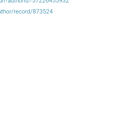
.uri?authorId=57226455932
uthor/record/873524