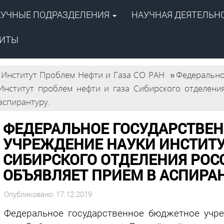
АУЧНЫЕ ПОДРАЗДЕЛЕНИЯ
НАУЧНАЯ ДЕЯТЕЛЬН
ентр
й академии наук»
ПОИСК
 газа СО РАН
ЗИТЫ
Институт Проблем Нефти и Газа СО РАН
»
Федерально
Институт проблем нефти и газа Сибирского отделени
аспирантуру.
ФЕДЕРАЛЬНОЕ ГОСУДАРСТВЕ
УЧРЕЖДЕНИЕ НАУКИ ИНСТИТУ
СИБИРСКОГО ОТДЕЛЕНИЯ РОС
ОБЪЯВЛЯЕТ ПРИЕМ В АСПИРАН
Опубликовано: 17.12.2019
Федеральное государственное бюджетное учр