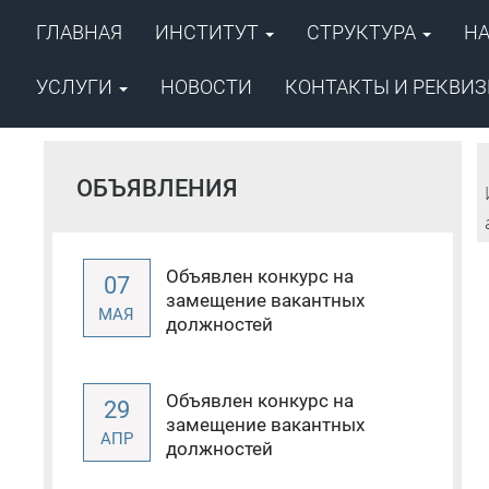
ГЛАВНАЯ
ИНСТИТУТ
СТРУКТУРА
Н
ФГБУН ФИЦ «Якутский научный ц
Сибирского отделения Российско
Институт проблем нефти и
УСЛУГИ
НОВОСТИ
КОНТАКТЫ И РЕКВИ
ОБЪЯВЛЕНИЯ
Объявлен конкурс на
07
замещение вакантных
МАЯ
должностей
Объявлен конкурс на
29
замещение вакантных
АПР
должностей