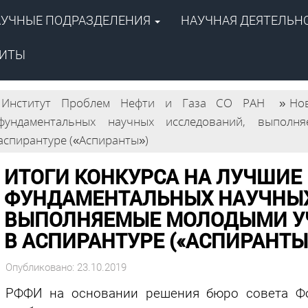
АУЧНЫЕ ПОДРАЗДЕЛЕНИЯ
НАУЧНАЯ ДЕЯТЕЛЬН
ентр
й академии наук»
ПОИСК
 газа СО РАН
ЗИТЫ
Институт Проблем Нефти и Газа СО РАН
»
Но
фундаментальных научных исследований, выпол
аспирантуре («Аспиранты»)
ИТОГИ КОНКУРСА НА ЛУЧШИЕ
ФУНДАМЕНТАЛЬНЫХ НАУЧНЫХ
ВЫПОЛНЯЕМЫЕ МОЛОДЫМИ У
В АСПИРАНТУРЕ («АСПИРАНТЫ
Опубликовано: 23.10.2019
РФФИ на основании решения бюро совета Фо