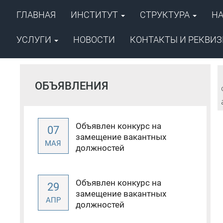
ГЛАВНАЯ
ИНСТИТУТ
СТРУКТУРА
Н
ФГБУН ФИЦ «Якутский научный ц
Сибирского отделения Российско
Институт проблем нефти и
УСЛУГИ
НОВОСТИ
КОНТАКТЫ И РЕКВИ
ОБЪЯВЛЕНИЯ
Объявлен конкурс на
07
замещение вакантных
МАЯ
должностей
Объявлен конкурс на
29
замещение вакантных
АПР
должностей