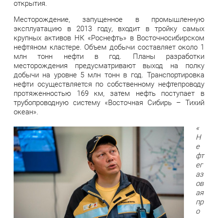
открытия.
Месторождение, запущенное в промышленную
эксплуатацию в 2013 году, входит в тройку самых
крупных активов НК «Роснефть» в Восточносибирском
нефтяном кластере. Объем добычи составляет около 1
млн тонн нефти в год. Планы разработки
месторождения предусматривают выход на полку
добычи на уровне 5 млн тонн в год. Транспортировка
нефти осуществляется по собственному нефтепроводу
протяженностью 169 км, затем нефть поступает в
трубопроводную систему «Восточная Сибирь – Тихий
океан».
«
Н
е
фт
ег
аз
ов
ая
пр
о