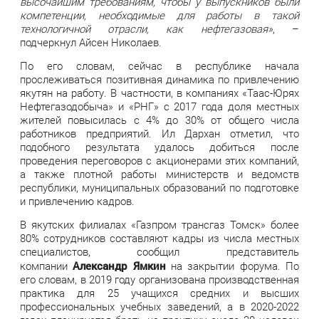
высочайшим требованиям, чтобы у выпускников были
компетенции, необходимые для работы в такой
технологичной отрасли, как нефтегазовая»
, –
подчеркнул Айсен Николаев.
По его словам, сейчас в республике начала
прослеживаться позитивная динамика по привлечению
якутян на работу. В частности, в компаниях «Таас-Юрях
Нефтегазодобыча» и «РНГ» с 2017 года доля местных
жителей повысилась с 4% до 30% от общего числа
работников предприятий. Ил Дархан отметил, что
подобного результата удалось добиться после
проведения переговоров с акционерами этих компаний,
а также плотной работы министерств и ведомств
республики, муниципальных образований по подготовке
и привлечению кадров.
В якутских филиалах «Газпром трансгаз Томск» более
80% сотрудников составляют кадры из числа местных
специалистов, сообщил представитель
Александр Ямкин
компании
на закрытии форума. По
его словам, в 2019 году организована производственная
практика для 25 учащихся средних и высших
профессиональных учебных заведений, а в 2020-2022