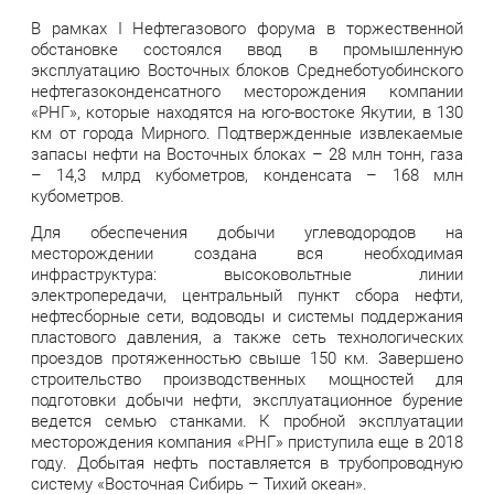
В рамках I Нефтегазового форума в торжественной
обстановке состоялся ввод в промышленную
эксплуатацию Восточных блоков Среднеботуобинского
нефтегазоконденсатного месторождения компании
«РНГ», которые находятся на юго-востоке Якутии, в 130
км от города Мирного. Подтвержденные извлекаемые
запасы нефти на Восточных блоках – 28 млн тонн, газа
– 14,3 млрд кубометров, конденсата – 168 млн
кубометров.
Для обеспечения добычи углеводородов на
месторождении создана вся необходимая
инфраструктура: высоковольтные линии
электропередачи, центральный пункт сбора нефти,
нефтесборные сети, водоводы и системы поддержания
пластового давления, а также сеть технологических
проездов протяженностью свыше 150 км. Завершено
строительство производственных мощностей для
подготовки добычи нефти, эксплуатационное бурение
ведется семью станками. К пробной эксплуатации
месторождения компания «РНГ» приступила еще в 2018
году. Добытая нефть поставляется в трубопроводную
систему «Восточная Сибирь – Тихий океан».