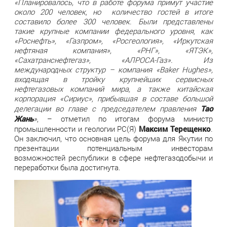
«Планировалось, что в работе форума примут участие
около 200 человек, но количество гостей в итоге
составило более 300 человек. Были представлены
такие крупные компании федерального уровня, как
«Роснефть», «Газпром», «Росгеология», «Иркутская
нефтяная компания», «РНГ», «ЯТЭК»,
«Сахатранснефтегаз», «АЛРОСА-Газ». Из
международных структур – компания «
Baker
Hughes»,
входящая в тройку крупнейших сервисных
нефтегазовых компаний мира, а также китайская
корпорация «Сириус», прибывшая в составе большой
Тао
делегации во главе с председателем правления
Жань
»
, – отметил по итогам форума министр
Максим Терещенко
промышленности и геологии РС(Я)
.
Он заключил, что основная цель форума для Якутии по
презентации потенциальным инвесторам
возможностей республики в сфере нефтегазодобычи и
переработки была достигнута.