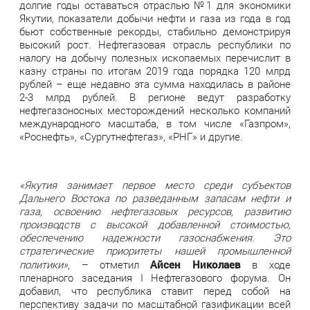
долгие годы оставаться отраслью №1 для экономики
Якутии, показатели добычи нефти и газа из года в год
бьют собственные рекорды, стабильно демонстрируя
высокий рост. Нефтегазовая отрасль республики по
налогу на добычу полезных ископаемых перечислит в
казну страны по итогам 2019 года порядка 120 млрд
рублей – еще недавно эта сумма находилась в районе
2-3 млрд рублей. В регионе ведут разработку
нефтегазоносных месторождений несколько компаний
международного масштаба, в том числе «Газпром»,
«Роснефть», «Сургутнефтегаз», «РНГ» и другие.
«Якутия занимает первое место среди субъектов
Дальнего Востока по разведанным запасам нефти и
газа, освоению нефтегазовых ресурсов, развитию
производств с высокой добавленной стоимостью,
обеспечению надежности газоснабжения. Это
стратегические приоритеты нашей промышленной
Айсен Николаев
политики»
, – отметил
в ходе
пленарного заседания I Нефтегазового форума. Он
добавил, что республика ставит перед собой на
перспективу задачи по масштабной газификации всей