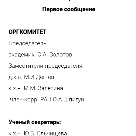
Первое сообщение
ОРГКОМИТЕТ
Председатель:
академик Ю.А. Золотов
Заместители председателя:
д.х.н. М.И.Дегтев
к.х.н. М.М. Залетина
член-корр. РАН О.А.Шпигун
Ученый секретарь:
к.х.н. Ю.Б. Ельчищева