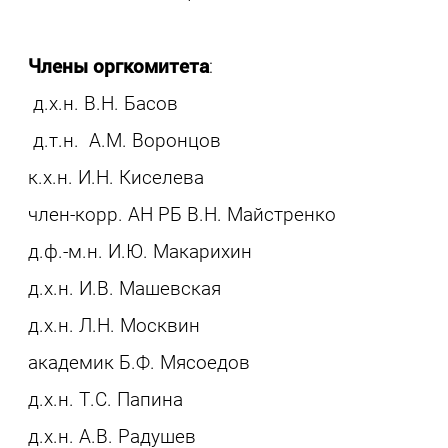
Члены оргкомитета
:
д.х.н. В.Н. Басов
д.т.н. А.М. Воронцов
к.х.н. И.Н. Киселева
член-корр. АН РБ В.Н. Майстренко
д.ф.-м.н. И.Ю. Макарихин
д.х.н. И.В. Машевская
д.х.н. Л.Н. Москвин
академик Б.Ф. Мясоедов
д.х.н. Т.С. Папина
д.х.н. А.В. Радушев