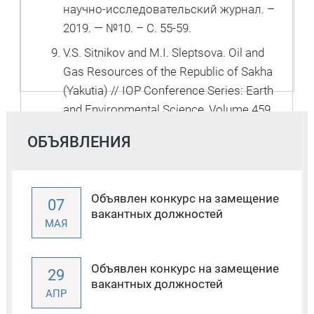
научно-исследовательский журнал. –
2019. — №10. – С. 55-59.
V.S. Sitnikov and M.I. Sleptsova. Oil and
Gas Resources of the Republic of Sakha
(Yakutia) // IOP Conference Series: Earth
and Environmental Science, Volume 459,
Chapter 4. – 2020.
ОБЪЯВЛЕНИЯ
M.I. Sleptsova. Importance of
Hydrocarbon Resources in the Energy
Supply of the Arctic Regions in Republic of
Объявлен конкурс на замещение
07
Sakha (Yakutia) // IOP Conference Series:
вакантных должностей
МАЯ
Earth and Environmental Science, Volume
459, Chapter 4. – 2020.
Объявлен конкурс на замещение
29
вакантных должностей
АПР