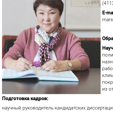
(411
E-mai
mars
Обр
Нау
пол
наз
раб
кли
пок
из о
Подготовка кадров:
научный руководитель кандидатских диссертаци