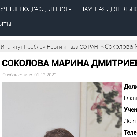
АУЧНЫЕ ПОДРАЗДЕЛЕНИЯ
НАУЧНАЯ ДЕЯТЕЛЬН
ентр
й академии наук»
ПОИСК
 газа СО РАН
ЗИТЫ
Соколова 
Институт Проблем Нефти и Газа СО РАН
»
СОКОЛОВА МАРИНА ДМИТРИЕ
Опубликовано: 01.12.2020
Дол
Глав
Учен
Докт
Теле