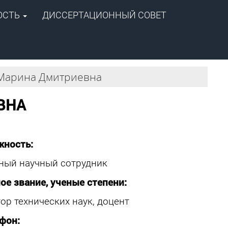
ОСТЬ
ДИССЕРТАЦИОННЫЙ СОВЕТ
+7 (4112) 39-06-20
ipog@ipng.ysn.ru
Марина Дмитриевна
ВНА
жность:
ный научный сотрудник
ое звание, ученые степени:
ор технических наук, доцент
фон: