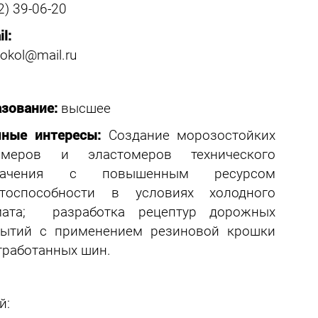
2) 39-06-20
l:
okol@mail.ru
азование:
высшее
чные интересы:
Создание морозостойких
имеров и эластомеров технического
начения с повышенным ресурсом
отоспособности в условиях холодного
мата; разработка рецептур дорожных
рытий с применением резиновой крошки
тработанных шин.
й: