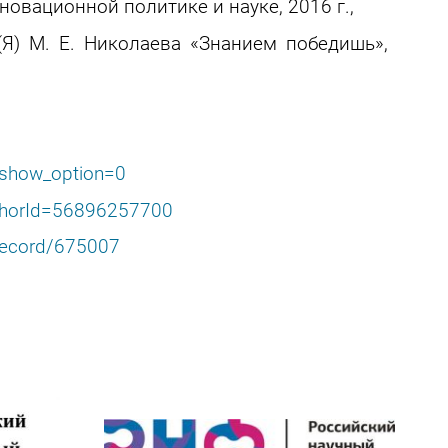
новационной политике и науке, 2016 г.,
Я) М. Е. Николаева «Знанием победишь»,
show_option=0
uthorId=56896257700
record/675007