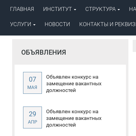
ГЛАВНАЯ
ИНСТИТУТ
СТРУКТУРА
Н
ФГБУН ФИЦ «Якутский научный ц
Сибирского отделения Российско
Институт проблем нефти и
УСЛУГИ
НОВОСТИ
КОНТАКТЫ И РЕКВИ
ОБЪЯВЛЕНИЯ
Объявлен конкурс на
07
замещение вакантных
МАЯ
должностей
Объявлен конкурс на
29
замещение вакантных
АПР
должностей